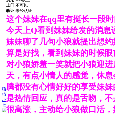
上门:
不可以
验证:
未经认证
这个妹妹在qq里有挺长一段
今天上Q看到妹妹给发的消息
妹妹聊了几句小狼就提出想约
算是好找，看到妹妹的时候眼
对小狼娇羞一笑就把小狼迎进
天，有点小情人的感觉，休息
腾都没有心情好好的享受妹妹
狼
猫
是热情回应，真的是舌吻，不
小
七
很高涨，主动给小狼做口活，