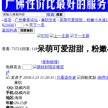
搜索
搜索
»
首页
›
广州桑拿论坛
›
兼职交友
›
呆萌可爱甜甜，粉嫩小水逼
1
2
3
4
5
6
/ 6 页
下一页
返回列表
我要兼职
呆萌可爱甜甜，粉嫩
查看:
73721
|
回复:
118
[复制链接]
电梯直达
#
1
发表于 2018-1-23 11:20:31
|
只看该作者
|
倒序
兼职
QQ:
隐藏内容
手机:
隐藏内容
地区:
海珠
年龄:
20-23岁
费用:
400以上