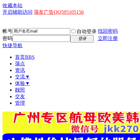
收藏本站
开启辅助访问
蒲友广告QQ595105156
帐号
找回密码
自动登录
密码
立即注册
登录
快捷导航
首页
BBS
蒲点
资讯
交流▼
体验▼
靓照
交友
管理